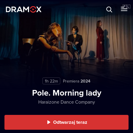
O Dramoxie
🇵🇱
Karty podarunkowe
Zarejestruj się
1h 22m
Premiera
2024
Pole. Morning lady
Haraizone Dance Company
Odtwarzaj teraz