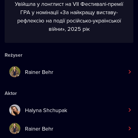
Увійшла у лонглист на VII Фестивалі-премії
ГРА у номінації «За найкращу виставу-
рефлексію на події російсько-української
війни», 2025 рік
Reżyser
Rainer Behr
Aktor
Halyna Shchupak
Rainer Behr