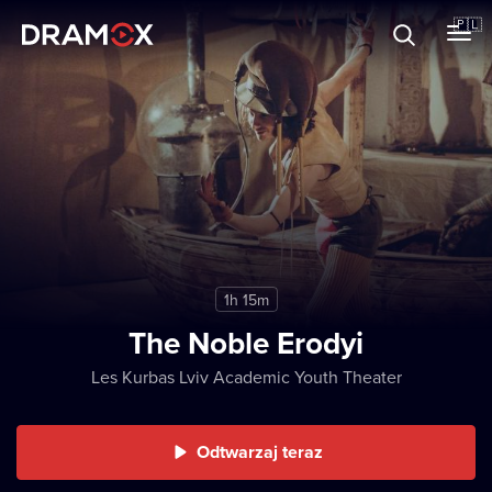
O Dramoxie
🇵🇱
Karty podarunkowe
Zarejestruj się
1h 15m
The Noble Erodyi
Les Kurbas Lviv Academic Youth Theater
Odtwarzaj teraz