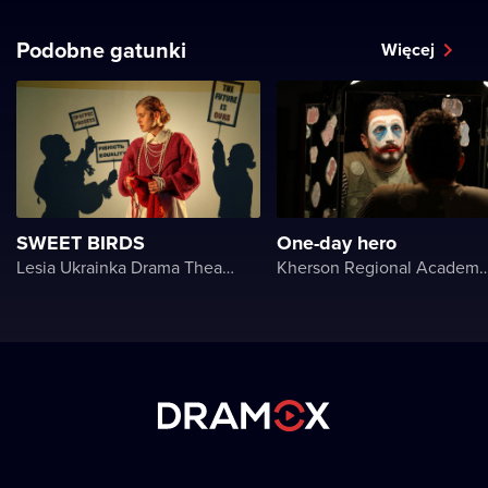
Podobne gatunki
Więcej
SWEET BIRDS
One-day hero
Lesia Ukrainka Drama Theater
Kherson Regional Academic Music and Drama Theater name