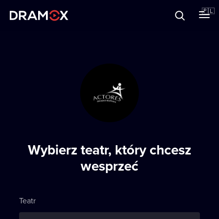
O Dramoxie
🇵🇱
Karty podarunkowe
Zarejestruj się
Wybierz teatr, który chcesz
wesprzeć
Teatr