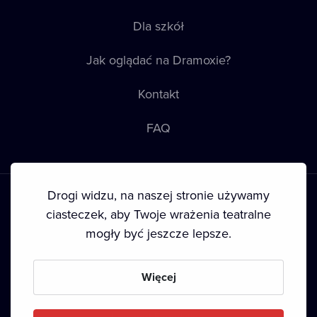
Dla szkół
Jak oglądać na Dramoxie?
Kontakt
FAQ
Drogi widzu, na naszej stronie używamy
ciasteczek, aby Twoje wrażenia teatralne
mogły być jeszcze lepsze.
Warunki korzystania
•
Polityka prywatności
•
Ciasteczka
•
Prawa autorskie
Więcej
Since September 2024, Dramox s.r.o. is owned by the