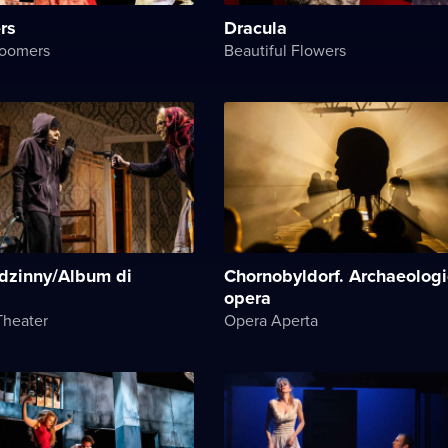
rs
Dracula
loomers
Beautiful Flowers
dzinny/Album di
Chornobyldorf. Archaeologi
opera
Theater
Opera Aperta