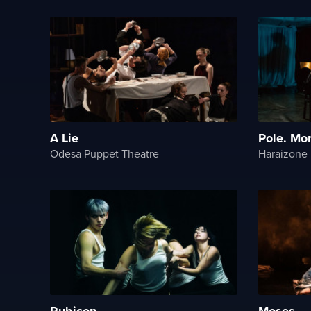
A Lie
Pole. Mo
Odesa Puppet Theatre
Haraizone
Rubicon
Moses