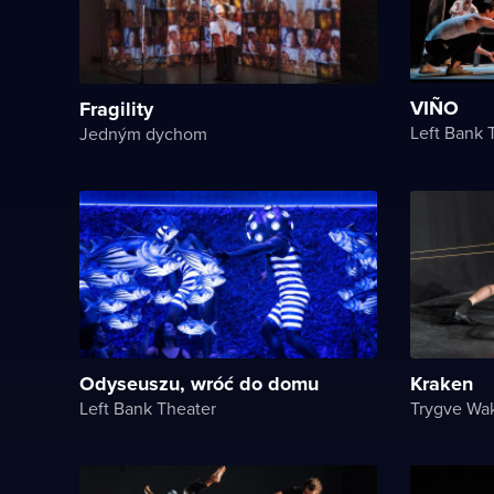
VIÑO
Fragility
Left Bank 
Jedným dychom
Odyseuszu, wróć do domu
Kraken
Left Bank Theater
Trygve Wa