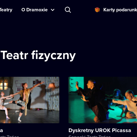
Teatry
O Dramoxie
Karty podarun
Teatr fizyczny
a
Dyskretny UROK Picassa
atr Tańca
Sopocki Teatr Tańca