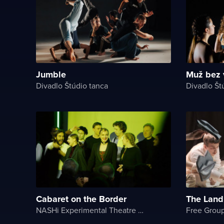
Jumble
Muž bez 
Divadlo Štúdio tanca
Divadlo Št
Cabaret on the Border
The Land
NASHi Experimental Theatre Club
Free Grou