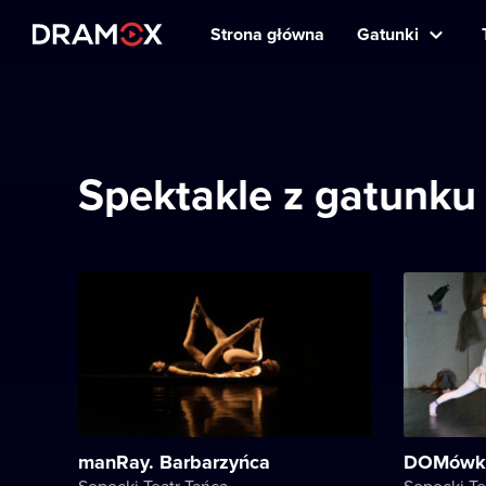
Strona główna
Gatunki
Spektakle z gatunku 
manRay. Barbarzyńca
DOMówk
Sopocki Teatr Tańca
Sopocki Te