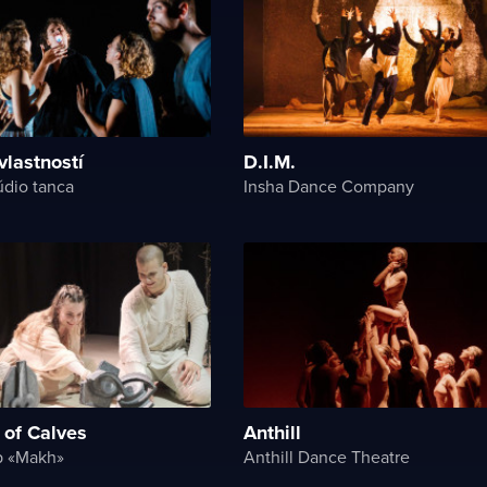
vlastností
D.I.M.
údio tanca
Insha Dance Company
 of Calves
Anthill
p «Makh»
Anthill Dance Theatre