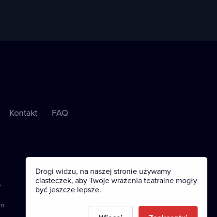
Kontakt
FAQ
Drogi widzu, na naszej stronie używamy
ciasteczek, aby Twoje wrażenia teatralne mogły
e
być jeszcze lepsze.
n.