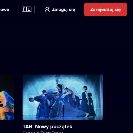
kowe
🇵🇱
Zaloguj się
Zarejestruj się
TAB' Nowy początek
Sopocki Teatr Tańca