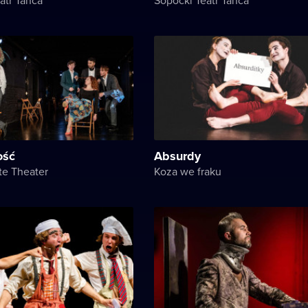
ość
Absurdy
te Theater
Koza we fraku