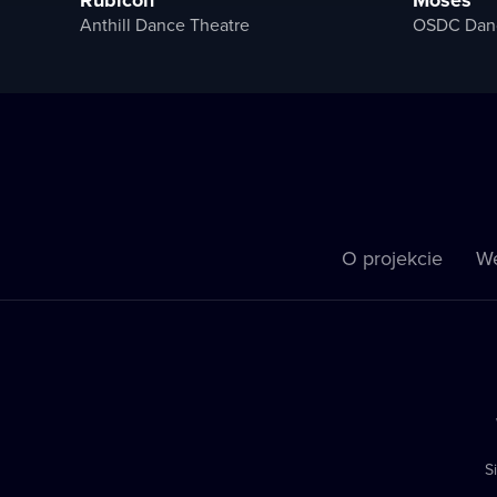
Anthill Dance Theatre
OSDC Danc
O projekcie
We
S