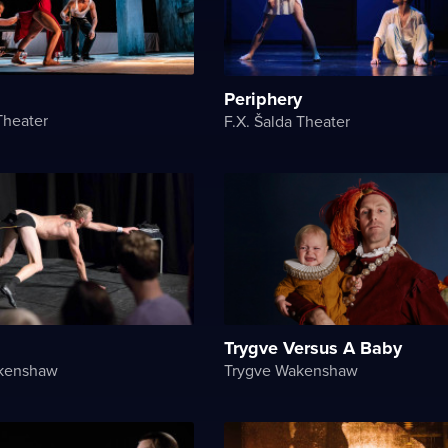
Periphery
Theater
F.X. Šalda Theater
Trygve Versus A Baby
kenshaw
Trygve Wakenshaw