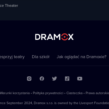
e Theater
sprzyj teatry
Dla szkół
Jak oglądać na Dramoxie?
Warunki korzystania
•
Polityka prywatności
•
Ciasteczka
•
Prawa autorski
ince September 2024, Dramox s.r.o. is owned by the Livesport Foundatio