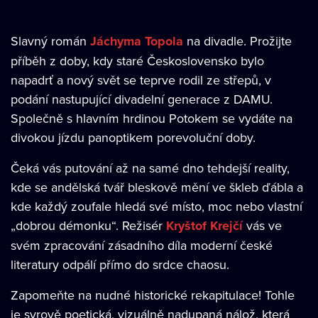
Slavný román
Jáchyma Topola
na divadle. Prožijte
příběh z doby, kdy staré Československo bylo
napadrť a nový svět se teprve rodil ze střepů, v
podání nastupující divadelní generace z DAMU.
Společně s hlavním hrdinou Potokem se vydáte na
divokou jízdu panoptikem porevoluční doby.
Čeká vás putování až na samé dno tehdejší reality,
kde se andělská tvář bleskově mění ve škleb ďábla a
kde každý zoufale hledá své místo, moc nebo vlastní
„dobrou démonku“. Režisér
Kryštof Krejčí
vás ve
svém zpracování zásadního díla moderní české
literatury odpálí přímo do srdce chaosu.
Zapomeňte na nudné historické rekapitulace! Tohle
je syrově poetická, vizuálně nadupaná nálož, která