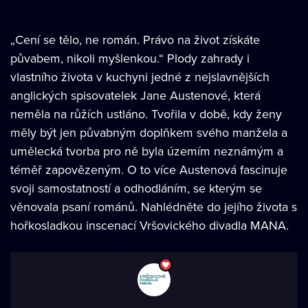
„Cení se tělo, ne román. Právo na život získáte
půvabem, nikoli myšlenkou.“ Plody zahrady i
vlastního života v kuchyni jedné z nejslavnějších
anglických spisovatelek Jane Austenové, která
neměla na růžích ustláno. Tvořila v době, kdy ženy
měly být jen půvabným doplňkem svého manžela a
umělecká tvorba pro ně byla územím neznámým a
téměř zapovězeným. O to více Austenová fascinuje
svoji samostatností a odhodláním, se kterým se
věnovala psaní románů. Nahlédněte do jejího života s
hořkosladkou inscenací Vršovického divadla MANA.