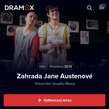
O Dramoxie
🇵🇱
Karty podarunkowe
Zarejestruj się
58m
Premiera
2014
Zahrada Jane Austenové
Vršovické divadlo Mana
Odtwarzaj teraz