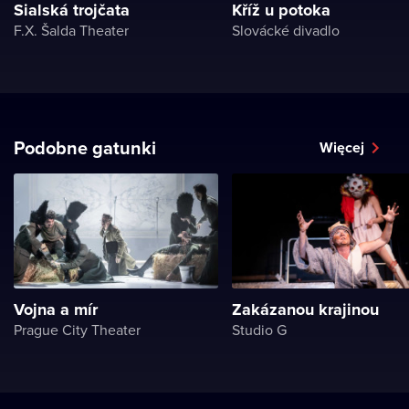
Sialská trojčata
Kříž u potoka
F.X. Šalda Theater
Slovácké divadlo
Podobne gatunki
Więcej
Vojna a mír
Zakázanou krajinou
Prague City Theater
Studio G