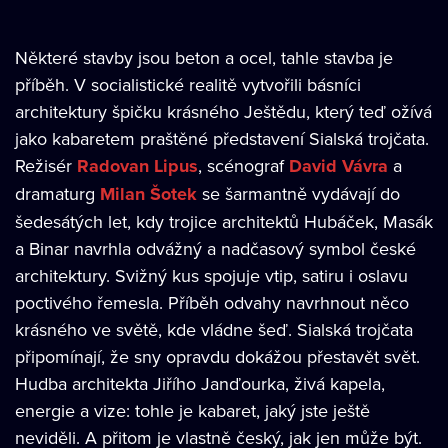
Některé stavby jsou beton a ocel, tahle stavba je
příběh. V socialistické realitě vytvořili básníci
architektury špičku krásného Ještědu, který teď ožívá
jako kabaretem praštěné představení Sialská trojčata.
Režisér
Radovan Lipus
, scénograf
David Vávra
a
dramaturg
Milan Šotek
se šarmantně vydávají do
šedesátých let, kdy trojice architektů Hubáček, Masák
a Binar navrhla odvážný a nadčasový symbol české
architektury. Svižný kus spojuje vtip, satiru i oslavu
poctivého řemesla. Příběh odvahy navrhnout něco
krásného ve světě, kde vládne šeď. Sialská trojčata
připomínají, že sny opravdu dokážou přestavět svět.
Hudba architekta Jiřího Janďourka, živá kapela,
energie a vize: tohle je kabaret, jaký jste ještě
neviděli. A přitom je vlastně český, jak jen může být.