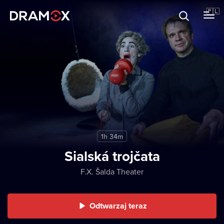
O Dramoxie
🇵🇱
Karty podarunkowe
Zarejestruj się
1h 34m
Sialská trojčata
F.X. Šalda Theater
Odtwarzaj teraz