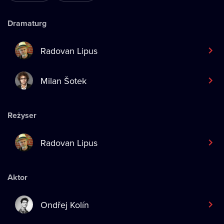
Dramaturg
Radovan Lipus
Milan Šotek
Reżyser
Radovan Lipus
Aktor
Ondřej Kolín