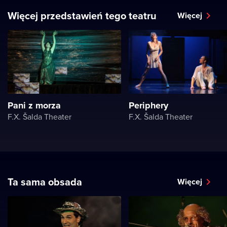
Więcej przedstawień tego teatru
Więcej
Pani z morza
Periphery
F.X. Šalda Theater
F.X. Šalda Theater
Ta sama obsada
Więcej