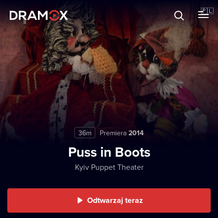
O Dramoxie
🇵🇱
Karty podarunkowe
Zarejestruj się
36m
Premiera
2014
Puss in Boots
Kyiv Puppet Theater
Odtwarzaj teraz