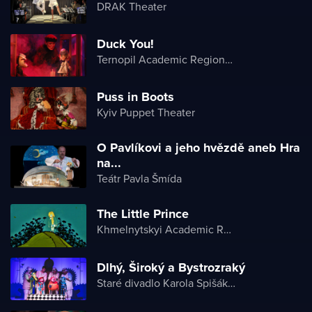
DRAK Theater
Duck You!
Ternopil Academic Regional Actor and Puppet Theater
Puss in Boots
Kyiv Puppet Theater
O Pavlíkovi a jeho hvězdě aneb Hra
na...
Teátr Pavla Šmída
The Little Prince
Khmelnytskyi Academic Regional Puppet Theater
Dlhý, Široký a Bystrozraký
Staré divadlo Karola Spišáka v Nitre