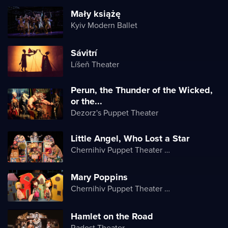
Mały książę
Kyiv Modern Ballet
Sávitrí
Líšeň Theater
Perun, the Thunder of the Wicked,
or the...
Dezorz's Puppet Theater
Little Angel, Who Lost a Star
Chernihiv Puppet Theater named after O. Dovzhenko
Mary Poppins
Chernihiv Puppet Theater named after O. Dovzhenko
Hamlet on the Road
Radost Theater