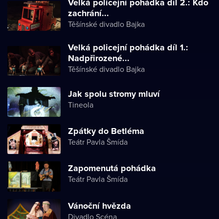
Velká policejní pohádka díl 2.: Kdo
zachrání...
Těšínské divadlo Bajka
Velká policejní pohádka díl 1.:
Nadpřirozené...
Těšínské divadlo Bajka
Jak spolu stromy mluví
Tineola
Zpátky do Betléma
Teátr Pavla Šmída
Zapomenutá pohádka
Teátr Pavla Šmída
Vánoční hvězda
Divadlo Scéna