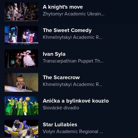
A knight's move
Zhytomyr Academic Ukrainian Music and Drama Theater named after I. Kocherga
The Sweet Comedy
Khmelnytskyi Academic Regional Puppet Theater
Ivan Syla
Transcarpathian Puppet Theatre „Bavka“
The Scarecrow
Khmelnytskyi Academic Regional Puppet Theater
Anička a bylinkové kouzlo
Slovácké divadlo
Star Lullabies
Volyn Academic Regional Puppet Theater