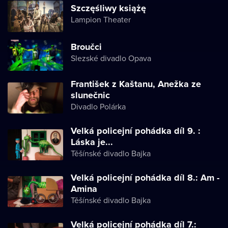
Szczęśliwy książę
Lampion Theater
Broučci
Slezské divadlo Opava
František z Kaštanu, Anežka ze
slunečnic
Divadlo Polárka
Velká policejní pohádka díl 9. :
Láska je...
Těšínské divadlo Bajka
Velká policejní pohádka díl 8.: Am -
Amina
Těšínské divadlo Bajka
Velká policejní pohádka díl 7.: