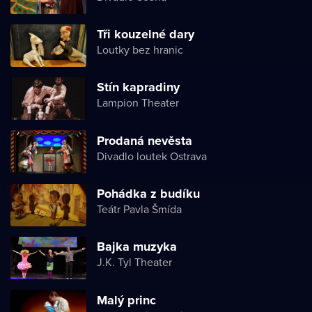
Tři kouzelné dary
Loutky bez hranic
Stín kapradiny
Lampion Theater
Prodaná nevěsta
Divadlo loutek Ostrava
Pohádka z budíku
Teátr Pavla Šmída
Bajka muzyka
J.K. Tyl Theater
Malý princ