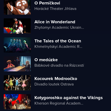
O Perníčkovi
Horácké Theater Jihlava
Alice in Wonderland
Zhytomyr Academic Ukrainian Music and Drama Theater named after I. Kocherga
The Tales of the Ocean
Khmelnytskyi Academic Regional Puppet Theater
O medúzke
Bábkové divadlo na Rázcestí
Kocourek Modroočko
Divadlo loutek Ostrava
Kotygoroshko against the Vikings
Kherson Regional Academic Music and Drama Theater named after Mykola Kulish