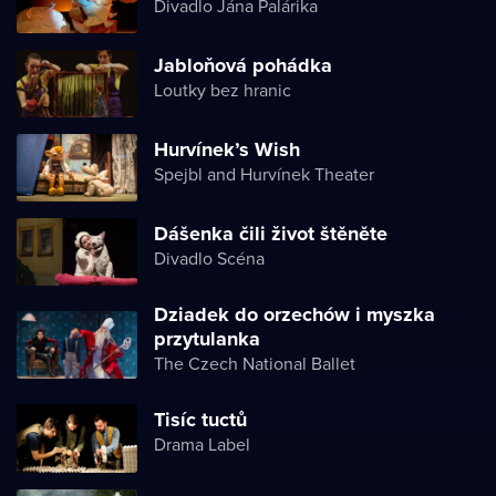
Divadlo Jána Palárika
Jabloňová pohádka
Loutky bez hranic
Hurvínek’s Wish
Spejbl and Hurvínek Theater
Dášenka čili život štěněte
Divadlo Scéna
Dziadek do orzechów i myszka
przytulanka
The Czech National Ballet
Tisíc tuctů
Drama Label