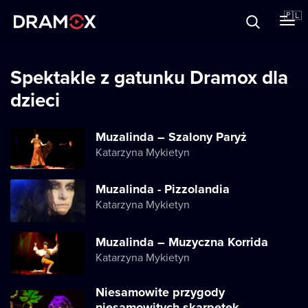
O Dramoxie
🇵🇱
Karty podarunkowe
Spektakle z gatunku Dramox dla
dzieci
Zarejestruj się
Muzalinda – Szalony Paryż
Katarzyna Mykietyn
Muzalinda - Pizzolandia
Katarzyna Mykietyn
Muzalinda – Muzyczna Korrida
Katarzyna Mykietyn
Niesamowite przygody
niesamowitych skarpetek