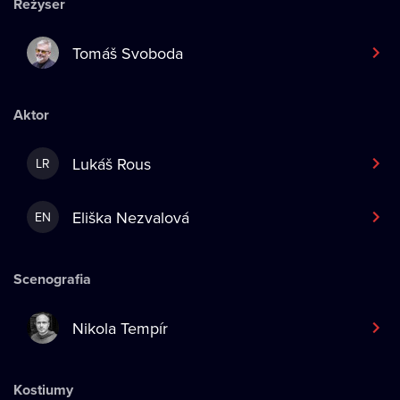
Reżyser
Tomáš Svoboda
Aktor
Lukáš Rous
LR
Eliška Nezvalová
EN
Scenografia
Nikola Tempír
Kostiumy