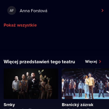
Anna Forstová
AF
Pokaż wszystkie
Więcej przedstawień tego teatru
Więcej
Srnky
Branický zázrak