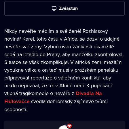
Zwiastun
Nikdy nevěřte médiím a své ženě! Rozhlasový
novinář Karel, toho času v Africe, se dozví o údajné
nevěře své ženy. Vyburcován žárlivostí okamžitě
sedá na letadlo do Prahy, aby manželku zkontroloval.
Situace se však zkomplikuje. V africké zemi mezitím
vypukne válka a on teď musí v pražském paneláku
připravovat reportáže o válečném konfliktu, aby
nikdo nepoznal, že už v Africe není. K popukání
vtipná tragikomedie o nevěře z
Divadla Na
Fidlovačce
svedla dohromady zajímavé tvůrčí
osobnosti.