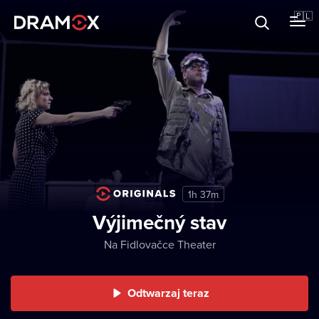
O Dramoxie
🇵🇱
Karty podarunkowe
Zarejestruj się
1h 37m
Výjimečný stav
Na Fidlovačce Theater
Odtwarzaj teraz