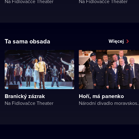
Na Fidlovačce Theater
Na Fidlovačce Theater
Ta sama obsada
Więcej
Branický zázrak
Hoří, má panenko
Na Fidlovačce Theater
Národní divadlo 