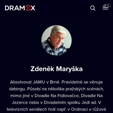
O Dramoxie
🇵🇱
Karty podarunkowe
Zarejestruj się
Zdeněk Maryška
Absolvoval JAMU v Brně. Pravidelně se věnuje
dabingu. Působí na několika pražských scénách,
mimo jiné v Divadle Na Fidlovačce, Divadle Na
Jezerce nebo v Divadelním spolku Jedl ad. V
televizních seriálech hrál např. v Ordinaci v růžové