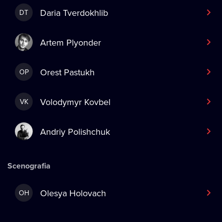
Daria Tverdokhlib
DT
Artem Plyonder
Orest Pastukh
OP
Volodymyr Kovbel
VK
Andriy Polishchuk
Scenografia
Olesya Holovach
OH