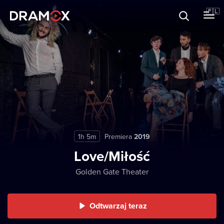
O Dramoxie
🇵🇱
Karty podarunkowe
Zarejestruj się
1h 5m
Premiera
2019
Love/Miłość
Golden Gate Theater
Odtwarzaj teraz