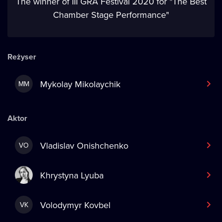
The winner of III GRA Festival 2020 for "The Best
Chamber Stage Performance"
Reżyser
Mykolay Mikolaychik
MM
Aktor
Vladislav Onishchenko
VO
Khrystyna Lyuba
Volodymyr Kovbel
VK