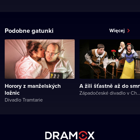
Podobne gatunki
Więcej
Horory z manželských
A žili šťastně až do smr
ložnic
Západočeské divadlo v Ch
Divadlo Tramtarie