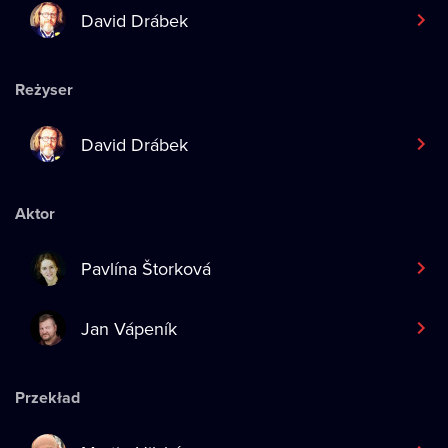
David Drábek
Reżyser
David Drábek
Aktor
Pavlína Štorková
Jan Vápeník
Przekład