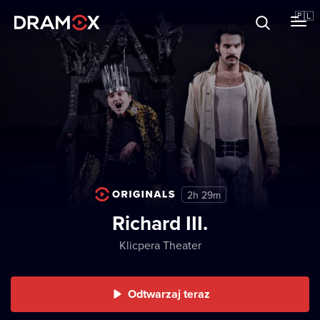
O Dramoxie
🇵🇱
Karty podarunkowe
Zarejestruj się
2h 29m
Richard III.
Klicpera Theater
Odtwarzaj teraz