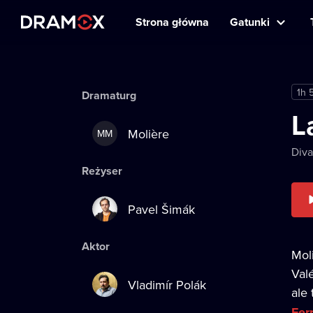
Strona główna
Gatunki
1h 
Dramaturg
L
Molière
MM
Diva
Reżyser
Pavel Šimák
Aktor
Mol
Valé
Vladimír Polák
ale
Fer