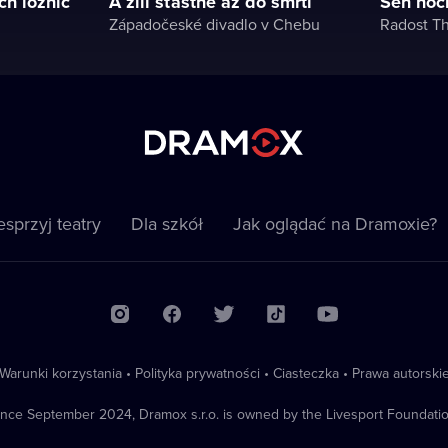
ch ložnic
A žili šťastně až do smrti
Sen noc
Západočeské divadlo v Chebu
Radost T
sprzyj teatry
Dla szkół
Jak oglądać na Dramoxie?
Warunki korzystania
•
Polityka prywatności
•
Ciasteczka
•
Prawa autorski
ince September 2024, Dramox s.r.o. is owned by the Livesport Foundatio