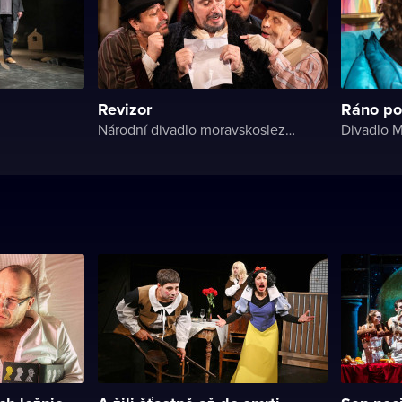
Revizor
Ráno po
Národní divadlo moravskoslezské
Divadlo M