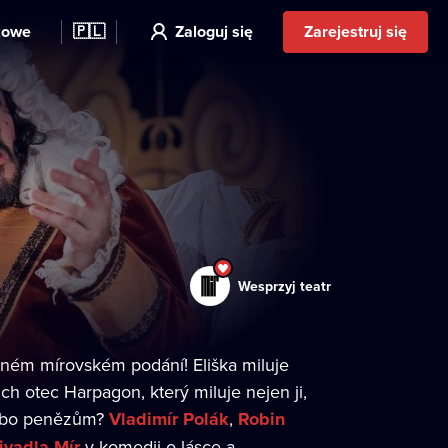
kowe
🇵🇱
Zaloguj się
Zarejestruj się
Wesprzyj teatr
ipném mírovském podání! Eliška miluje
jich otec Harpagon, který miluje nejen ji,
nebo penězům?
Vladimír Polák
,
Robin
ivadla Mír
v komedii o lásce a