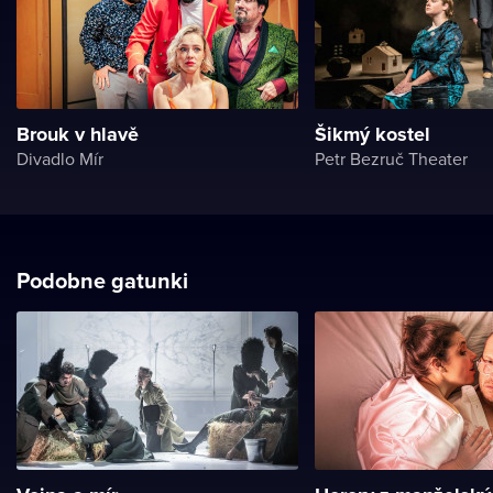
Brouk v hlavě
Šikmý kostel
Divadlo Mír
Petr Bezruč Theater
Podobne gatunki