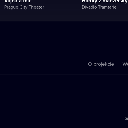
Vojna a mír
Horory z manželský
Prague City Theater
Divadlo Tramtarie
O projekcie
We
S