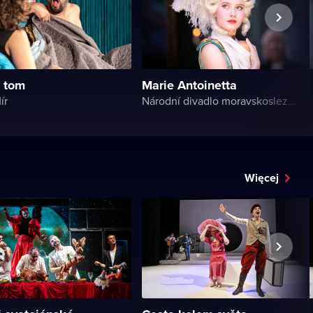
 tom
Marie Antoinetta
ír
Národní divadlo moravskoslezské
Więcej