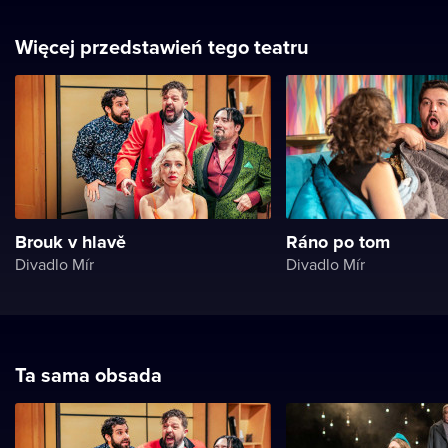
Więcej przedstawień tego teatru
Brouk v hlavě
Ráno po tom
Divadlo Mír
Divadlo Mír
Ta sama obsada