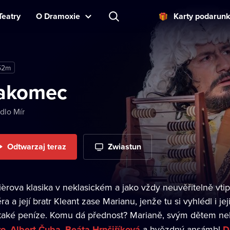
Teatry
O Dramoxie
Karty podarun
52m
akomec
dlo Mír
Odtwarzaj teraz
Zwiastun
ièrova klasika v neklasickém a jako vždy neuvěřitelně vt
ra a její bratr Kleant zase Marianu, jenže tu si vyhlédl i je
 také peníze. Komu dá přednost? Marianě, svým dětem 
ro
,
Albert Čuba
,
Beáta Hrnčiříková
a hvězdný ansámbl
D