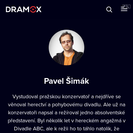
O Dramoxie
🇵🇱
Karty podarunkowe
Zarejestruj się
Pavel Šimák
Vystudoval pražskou konzervatoř a nejdříve se
věnoval herectví a pohybovému divadlu. Ale už na
konzervatoři napsal a režíroval jedno absolventské
představení. Byl několik let v hereckém angažmá v
Divadle ABC, ale k režii ho to táhlo natolik, že