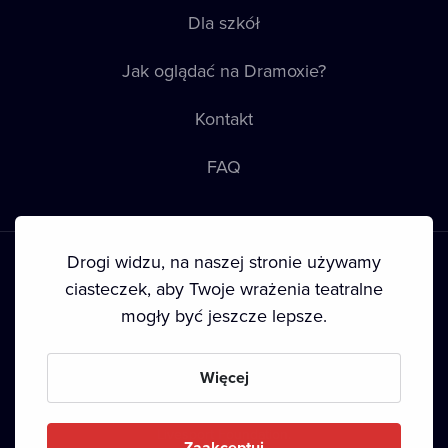
Dla szkół
Jak oglądać na Dramoxie?
Kontakt
FAQ
Drogi widzu, na naszej stronie używamy
ciasteczek, aby Twoje wrażenia teatralne
mogły być jeszcze lepsze.
Warunki korzystania
•
Polityka prywatności
•
Ciasteczka
•
Prawa autorskie
Więcej
Since September 2024, Dramox s.r.o. is owned by the
Livesport Foundation.
Zaakceptuj