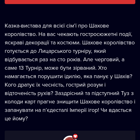
Казка-вистава для всієї сімʼї про Шахове
королівство. На вас чекають гостросюжетні події,
яскраві декорації та костюми. Шахове королівство
готується до Лицарського турніру, який
відбувається раз на сто років. Але черговий, а
саме 13 Турнір, може бути зірваний. Хто
намагається порушити ідилію, яка панує у Шахів?
Кого дратує їх чесність, гострий розум і
відточеність рухів? Заздрісний та підступний Туз з
колоди карт прагне знищити Шахове королівство і
запанувати на п’єдесталі Імперії ігор! Чи вдасться
це йому?