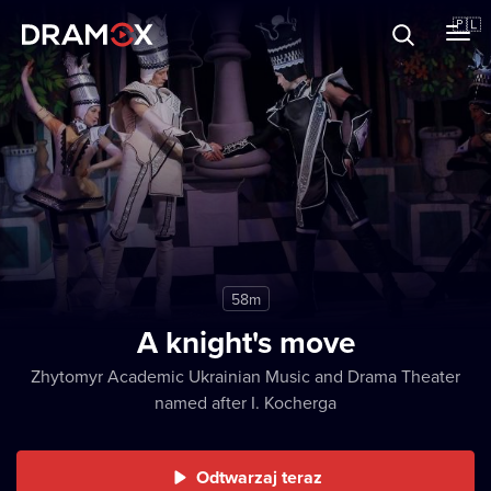
O Dramoxie
🇵🇱
Karty podarunkowe
Zarejestruj się
58m
A knight's move
Zhytomyr Academic Ukrainian Music and Drama Theater
named after I. Kocherga
Odtwarzaj teraz