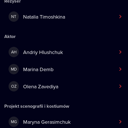
Reżyser
Natalia Timoshkina
NT
Aktor
Andriy Hlushchuk
AH
Marina Demb
MD
Olena Zavediya
OZ
Projekt scenografii i kostiumów
Maryna Gerasimchuk
MG