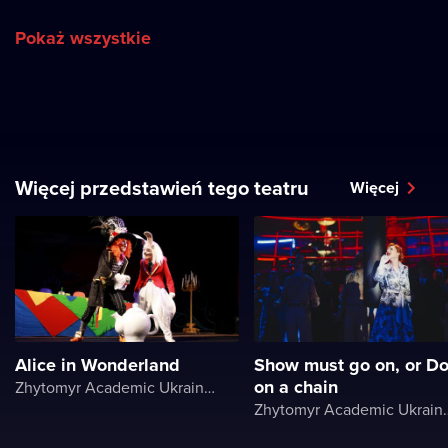
Pokaż wszystkie
Więcej przedstawień tego teatru
Więcej
Alice in Wonderland
Show must go on, or D
on a chain
Zhytomyr Academic Ukrainian Music and Drama Theater named after I. Kocherga
Zhytomyr Academic Ukrainian Music 