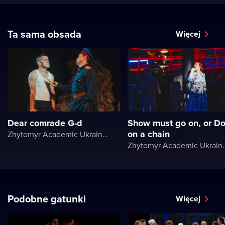
Ta sama obsada
Więcej
Dear comrade G-d
Show must go on, or D
on a chain
Zhytomyr Academic Ukrainian Music and Drama Theater named after I. Kocherga
Zhytomyr Academic Ukrainian Music 
Podobne gatunki
Więcej