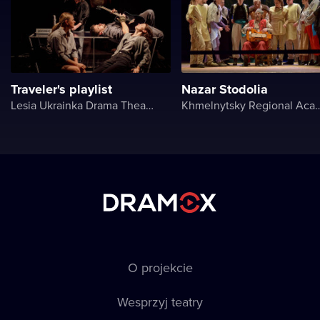
Traveler's playlist
Nazar Stodolia
Lesia Ukrainka Drama Theater
Khmelnytsky Regional Academic Mus
O projekcie
Wesprzyj teatry