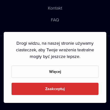
Kontakt
FAQ
Drogi widzu, na naszej stronie używamy
ciasteczek, aby Twoje wrażenia teatralne
mogły być jeszcze lepsze.
Warunki korzystania
•
Polityka prywatności
•
Ciasteczka
•
Prawa autorskie
Więcej
Since September 2024, Dramox s.r.o. is owned by the
Livesport Foundation.
Zaakceptuj
Copyright © 2020-
2026
Dramox