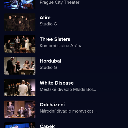
Prague City Theater
Afire
Studio G
Three Sisters
Komorní scéna Aréna
Hordubal
Studio G
White Disease
Městské divadlo Mladá Boleslav
Odcházení
Národní divadlo moravskoslezské
Čapek