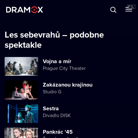
O Dramoxie
🇵🇱
Karty podarunkowe
Les sebevrahů – podobne
spektakle
Zarejestruj się
Vojna a mír
Prague City Theater
Zakázanou krajinou
Studio G
Sestra
Divadlo DISK
Pankrác '45