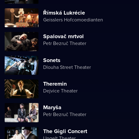
Římská Lukrécie
Geisslers Hofcomoedianten
Spalovač mrtvol
Petr Bezruč Theater
Sonets
Dlouha Street Theater
Theremin
Dejvice Theater
Maryša
Petr Bezruč Theater
The Gigli Concert
Ungelt Theater