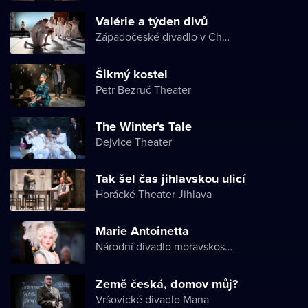
Valérie a týden divů
Západočeské divadlo v Chebu
Šikmý kostel
Petr Bezruč Theater
The Winter's Tale
Dejvice Theater
Tak šel čas jihlavskou ulicí
Horácké Theater Jihlava
Marie Antoinetta
Národní divadlo moravskoslezské
Země česká, domov můj?
Vršovické divadlo Mana