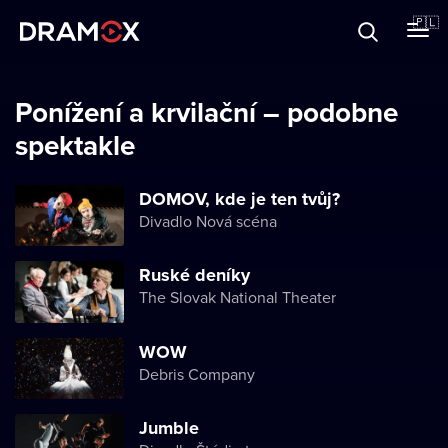
O Dramoxie
🇵🇱
Karty podarunkowe
Ponížení a krvilační – podobne
spektakle
Zarejestruj się
DOMOV, kde je ten tvůj?
Divadlo Nová scéna
Ruské deníky
The Slovak National Theater
WOW
Debris Company
Jumble