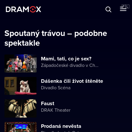
O Dramoxie
🇵🇱
Karty podarunkowe
Spoutaný trávou – podobne
spektakle
Zarejestruj się
Mami, tati, co je sex?
Západočeské divadlo v Chebu
Dášenka čili život štěněte
Divadlo Scéna
Faust
DRAK Theater
Prodaná nevěsta