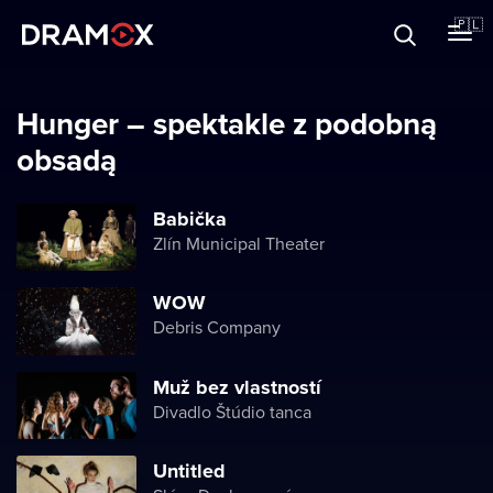
O Dramoxie
🇵🇱
Karty podarunkowe
Hunger – spektakle z podobną
obsadą
Zarejestruj się
Babička
Zlín Municipal Theater
WOW
Debris Company
Muž bez vlastností
Divadlo Štúdio tanca
Untitled