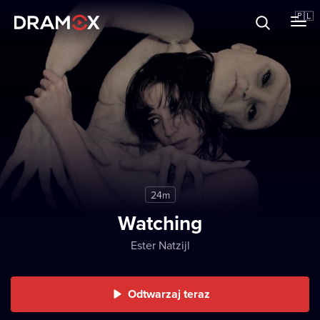
O Dramoxie
🇵🇱
Karty podarunkowe
Zarejestruj się
24m
Watching
Ester Natzijl
Odtwarzaj teraz