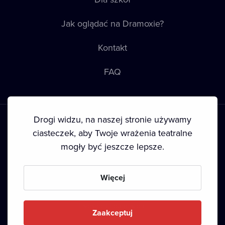
Jak oglądać na Dramoxie?
Kontakt
FAQ
Drogi widzu, na naszej stronie używamy
ciasteczek, aby Twoje wrażenia teatralne
mogły być jeszcze lepsze.
Warunki korzystania
•
Polityka prywatności
•
Ciasteczka
•
Prawa autorskie
Więcej
Since September 2024, Dramox s.r.o. is owned by the
Livesport Foundation.
Zaakceptuj