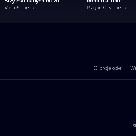
Slzy ošlehaných mužů
Romeo a Julie
Vosto5 Theater
Prague City Theater
O projekcie
We
S