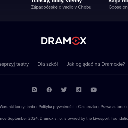
Transky, body, vteřiny
Sága ro
Západočeské divadlo v Chebu
Goose on 
sprzyj teatry
Dla szkół
Jak oglądać na Dramoxie?
Warunki korzystania
•
Polityka prywatności
•
Ciasteczka
•
Prawa autorski
ince September 2024, Dramox s.r.o. is owned by the Livesport Foundatio