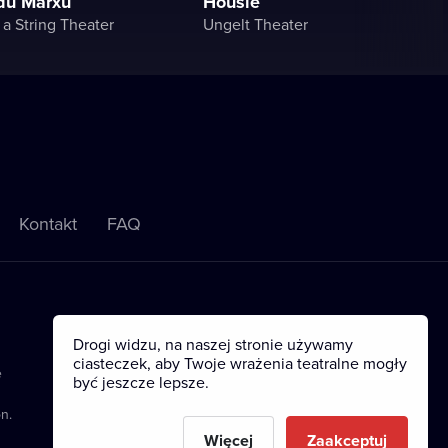
du Marxů
Housle
a String Theater
Ungelt Theater
Kontakt
FAQ
Drogi widzu, na naszej stronie używamy
ciasteczek, aby Twoje wrażenia teatralne mogły
e
być jeszcze lepsze.
n.
Więcej
Zaakceptuj