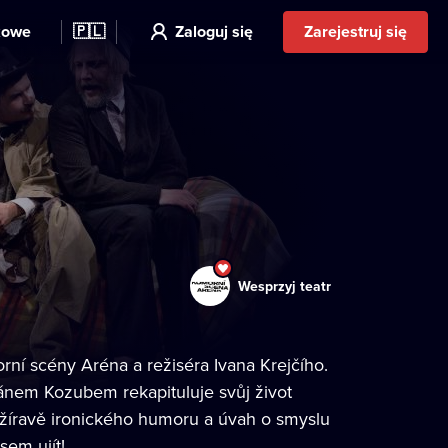
kowe
🇵🇱
Zaloguj się
Zarejestruj się
Wesprzyj teatr
rní scény Aréna a režiséra Ivana Krejčího.
nem Kozubem rekapituluje svůj život
 sžíravě ironického humoru a úvah o smyslu
sem ujít!