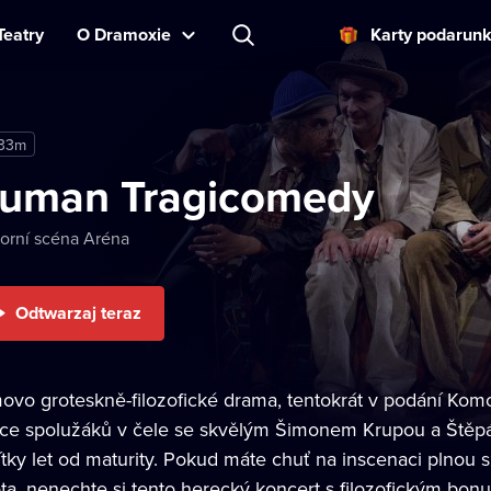
Teatry
O Dramoxie
Karty podarun
 33m
uman Tragicomedy
orní scéna Aréna
Odtwarzaj teraz
movo groteskně-filozofické drama, tentokrát v podání Komo
ice spolužáků v čele se skvělým Šimonem Krupou a Štěpá
ítky let od maturity. Pokud máte chuť na inscenaci plnou
ota, nenechte si tento herecký koncert s filozofickým bonu