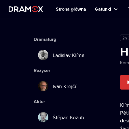
Strona główna
Gatunki
2h
Dramaturg
H
Ladislav Klíma
Kom
Reżyser
Ivan Krejčí
Aktor
Klí
Pět
Štěpán Kozub
des
živ