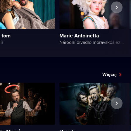
 tom
Marie Antoinetta
ír
Národní divadlo moravskoslezské
Więcej