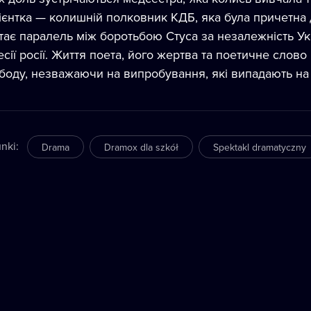
ієнтка — колишній полковник КДБ, яка була причетна 
тає паралель між боротьбою Стуса за незалежність Ук
есії росії. Життя поета, його жертва та поетичне сло
боду, незважаючи на випробування, які випадають на
nki
:
Drama
Dramox dla szkół
Spektakl dramatyczny