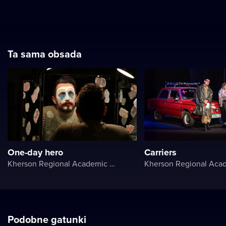
Ta sama obsada
One-day hero
Carriers
Kherson Regional Academic Music and Drama Theater named after Mykola Kulish
Podobne gatunki