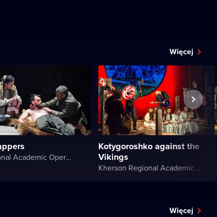
Więcej
appers
Kotygoroshko against the
Vikings
Kyiv National Academic Operetta Theater
Kherson Regional Academic Music and Drama Theater named after Mykola Kulish
Więcej