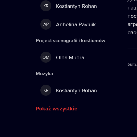
Kostiantyn Rohan
KR
пац
пос
агр
Anhelina Pavluik
AP
сво
Projekt scenografii i kostiumów
Olha Mudra
OM
Gatu
Muzyka
Kostiantyn Rohan
KR
Pokaż wszystkie