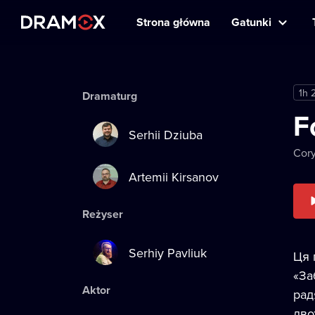
Strona główna
Gatunki
1h 
Dramaturg
F
Serhii Dziuba
Cory
Artemii Kirsanov
Reżyser
Serhiy Pavliuk
Ця 
«За
Aktor
рад
дво