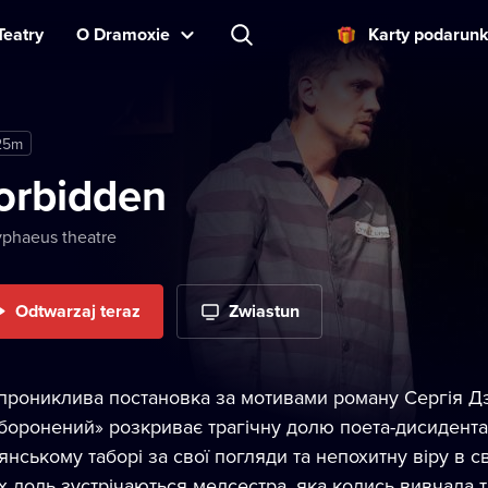
Teatry
O Dramoxie
Karty podarun
25m
orbidden
phaeus theatre
Odtwarzaj teraz
Zwiastun
прониклива постановка за мотивами роману Сергія Дз
боронений» розкриває трагічну долю поета-дисидента 
янському таборі за свої погляди та непохитну віру в с
х доль зустрічаються медсестра, яка колись вивчала тв