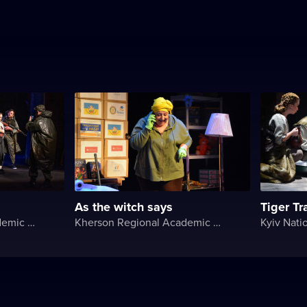
As the witch says
Tiger Tr
Kherson Regional Academic Music and Drama Theater named after Mykola Kulish
Kherson Regional Academic Music and Drama Theater named after Mykola Kulish