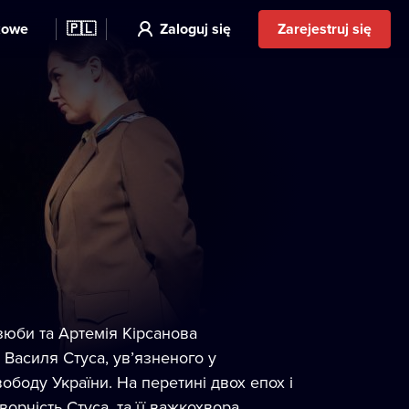
kowe
🇵🇱
Zaloguj się
Zarejestruj się
юби та Артемія Кірсанова
Василя Стуса, ув’язненого у
вободу України. На перетині двох епох і
орчість Стуса, та її важкохвора