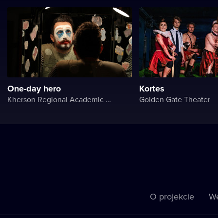
One-day hero
Kortes
Kherson Regional Academic Music and Drama Theater named after Mykola Kulish
Golden Gate Theater
O projekcie
We