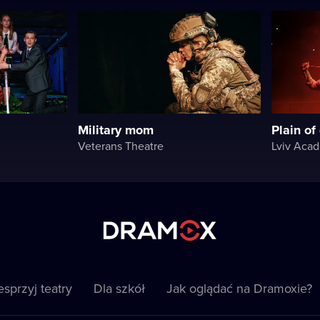
Military mom
Plain of
Veterans Theatre
sprzyj teatry
Dla szkół
Jak oglądać na Dramoxie?