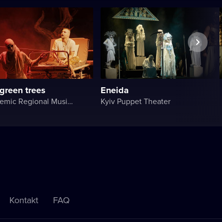
 green trees
Eneida
Lviv Academic Regional Music and Drama Theater named after Yuriy Drohobych
Kyiv Puppet Theater
Kontakt
FAQ