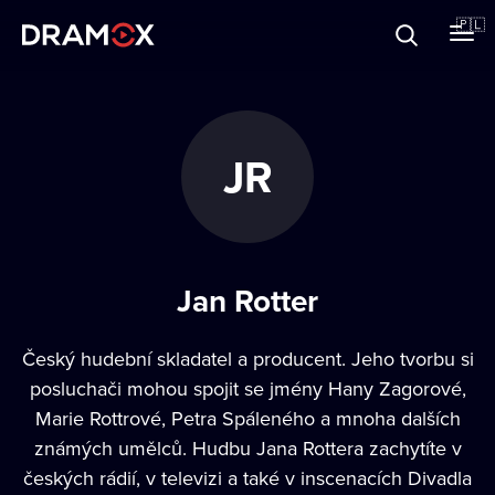
O Dramoxie
🇵🇱
Karty podarunkowe
JR
Zarejestruj się
Jan Rotter
Český hudební skladatel a producent. Jeho tvorbu si
posluchači mohou spojit se jmény Hany Zagorové,
Marie Rottrové, Petra Spáleného a mnoha dalších
známých umělců. Hudbu Jana Rottera zachytíte v
českých rádií, v televizi a také v inscenacích Divadla