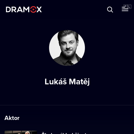
O Dramoxie
🇵🇱
Karty podarunkowe
Zarejestruj się
Lukáš Matěj
Aktor