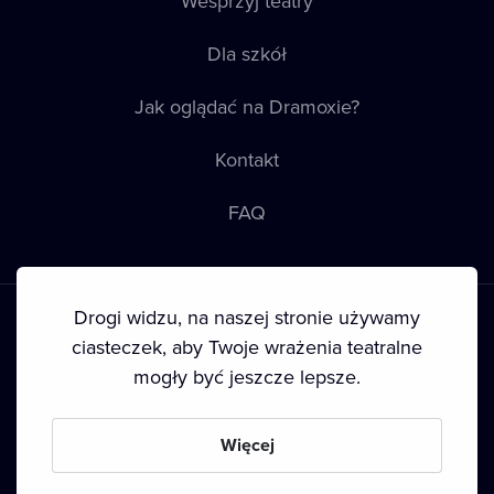
Wesprzyj teatry
Dla szkół
Jak oglądać na Dramoxie?
Kontakt
FAQ
Drogi widzu, na naszej stronie używamy
ciasteczek, aby Twoje wrażenia teatralne
mogły być jeszcze lepsze.
Warunki korzystania
•
Polityka prywatności
•
Ciasteczka
•
Prawa autorskie
Więcej
Since September 2024, Dramox s.r.o. is owned by the