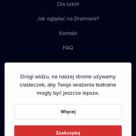
Dla szkół
Jak oglądać na Dramoxie?
Kontakt
FAQ
Drogi widzu, na naszej stronie używamy
ciasteczek, aby Twoje wrażenia teatralne
mogły być jeszcze lepsze.
Warunki korzystania
•
Polityka prywatności
•
Ciasteczka
•
Prawa autorskie
Więcej
Since September 2024, Dramox s.r.o. is owned by the
Livesport Foundation.
Zaakceptuj