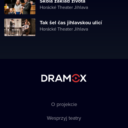
Škola základ života
Horácké Theater Jihlava
Tak šel čas jihlavskou ulicí
Horácké Theater Jihlava
O projekcie
Wesprzyj teatry