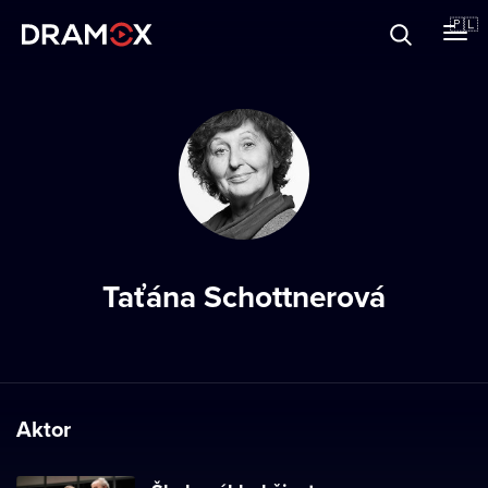
O Dramoxie
🇵🇱
Karty podarunkowe
Zarejestruj się
Taťána Schottnerová
Aktor