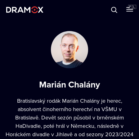
O Dramoxie
🇵🇱
Karty podarunkowe
Zarejestruj się
Marián Chalány
Bratislavský rodák Marián Chalány je herec,
absolvent činoherního herectví na VŠMU v
Bratislavě. Devět sezón působil v brněnském
HaDivadle, poté hrál v Německu, následně v
Horáckém divadle v Jihlavě a od sezony 2023/2024