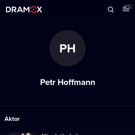
O Dramoxie
🇵🇱
Karty podarunkowe
PH
Zarejestruj się
Petr Hoffmann
Aktor