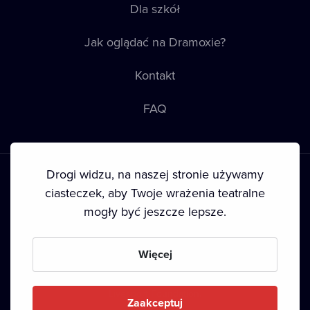
Dla szkół
Jak oglądać na Dramoxie?
Kontakt
FAQ
Drogi widzu, na naszej stronie używamy
ciasteczek, aby Twoje wrażenia teatralne
mogły być jeszcze lepsze.
Warunki korzystania
•
Polityka prywatności
•
Ciasteczka
•
Prawa autorskie
Więcej
Since September 2024, Dramox s.r.o. is owned by the
Livesport Foundation.
Zaakceptuj