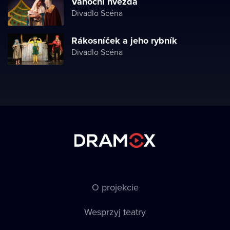
Vánoční hvězda
Divadlo Scéna
Rákosníček a jeho rybník
Divadlo Scéna
O projekcie
Wesprzyj teatry