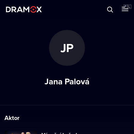
O Dramoxie
🇵🇱
Karty podarunkowe
JP
Zarejestruj się
Jana Palová
Aktor