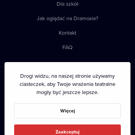
Dla szkół
Jak oglądać na Dramoxie?
Kontakt
FAQ
Drogi widzu, na naszej stronie używamy
ciasteczek, aby Twoje wrażenia teatralne
mogły być jeszcze lepsze.
Warunki korzystania
•
Polityka prywatności
•
Ciasteczka
•
Prawa autorskie
Więcej
Since September 2024, Dramox s.r.o. is owned by the
Livesport Foundation.
Zaakceptuj