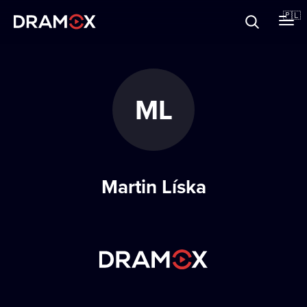
O Dramoxie
🇵🇱
Karty podarunkowe
ML
Zarejestruj się
Martin Líska