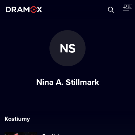
O Dramoxie
🇵🇱
Karty podarunkowe
NS
Zarejestruj się
Nina A. Stillmark
Kostiumy