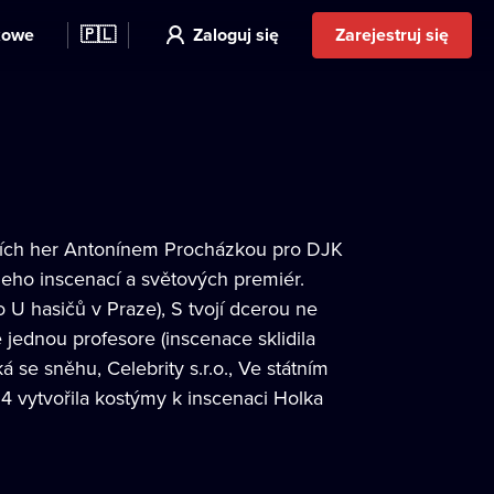
kowe
🇵🇱
Zaloguj się
Zarejestruj się
elních her Antonínem Procházkou pro DJK
 jeho inscenací a světových premiér.
o U hasičů v Praze), S tvojí dcerou ne
ě jednou profesore (inscenace sklidila
se sněhu, Celebrity s.r.o., Ve státním
14 vytvořila kostýmy k inscenaci Holka