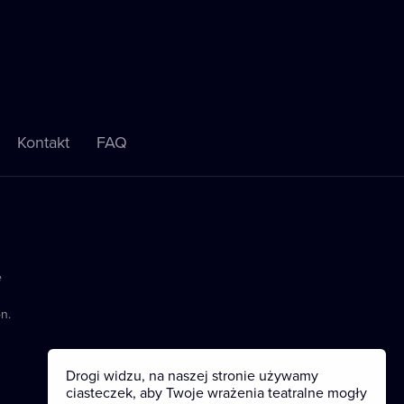
Kontakt
FAQ
e
n.
Drogi widzu, na naszej stronie używamy
ciasteczek, aby Twoje wrażenia teatralne mogły