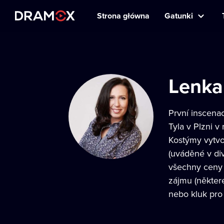
Strona główna
Gatunki
Lenka
První inscena
Tyla v Plzni v
Kostýmy vytvoř
(uváděné v div
všechny ceny n
zájmu (některé
nebo kluk pro