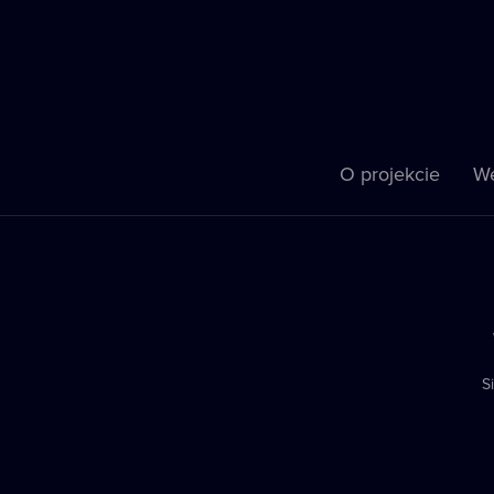
O projekcie
We
S