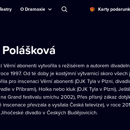
Teatry
O Dramoxie
Karty podarun
 Polášková
ci Věrní abonenti vytvořila s režisérem a autorem divad
 roce 1997. Od té doby je kostýmní výtvarnicí skoro všech
ila pro inscenaci Věrní abonenti (DJK Tyla v Plzni, divadl
adle v Příbrami), Holka nebo kluk (DJK Tyla v Plzni), Ješt
a Grand festivalu smíchu 2002), Přes přísný zákaz dotýká 
 inscenace převzala a vysílala Česká televize), v roce 20
 Jihočeské divadlo v Českých Budějovicích.