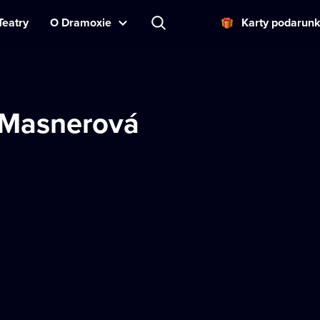
Teatry
O Dramoxie
Karty podarun
 Masnerová