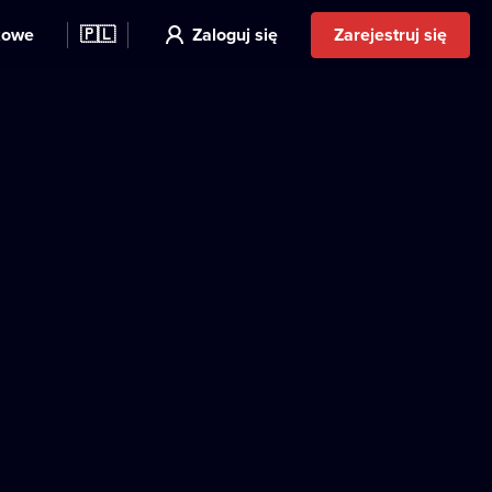
kowe
🇵🇱
Zaloguj się
Zarejestruj się