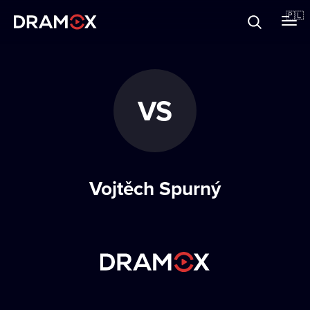
O Dramoxie
🇵🇱
Karty podarunkowe
VS
Zarejestruj się
Vojtěch Spurný