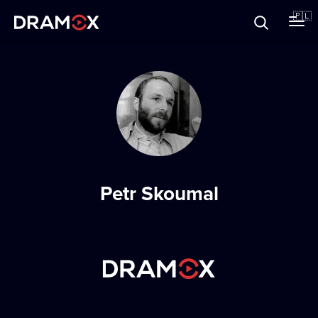
O Dramoxie
🇵🇱
Karty podarunkowe
Zarejestruj się
Petr Skoumal