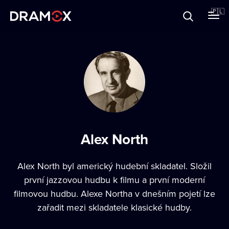
O Dramoxie
🇵🇱
Karty podarunkowe
Zarejestruj się
Alex North
Alex North byl americký hudební skladatel. Složil
první jazzovou hudbu k filmu a první moderní
filmovou hudbu. Alexe Northa v dnešním pojetí lze
zařadit mezi skladatele klasické hudby.