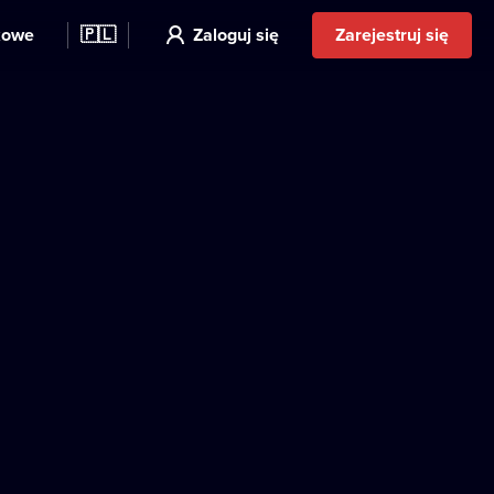
kowe
🇵🇱
Zaloguj się
Zarejestruj się