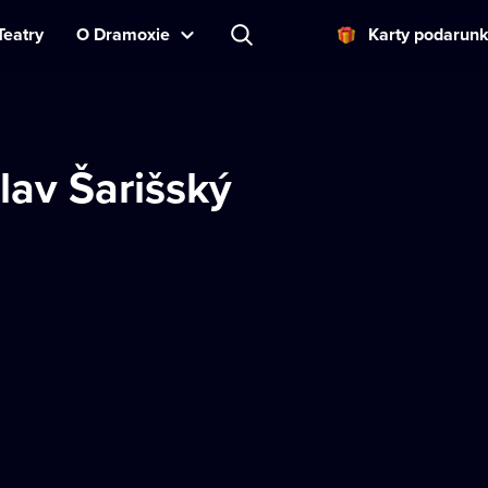
Teatry
O Dramoxie
Karty podarun
lav Šarišský