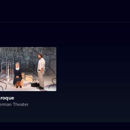
aroque
emian Theater