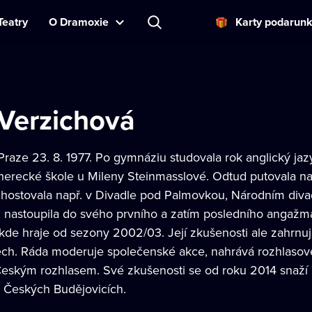
Teatry
O Dramoxie
Karty podarun
Verzichová
Praze 23. 8. 1977. Po gymnáziu studovala rok anglický jaz
erecké škole u Mileny Steinmasslové. Odtud putovala n
hostovala např. v Divadle pod Palmovkou, Národním diva
u nastoupila do svého prvního a zatím posledního angaž
kde hraje od sezony 2002/03. Její zkušenosti ale zahrnují 
álech. Ráda moderuje společenské akce, nahrává rozhlaso
Českým rozhlasem. Své zkušenosti se od roku 2014 snaží 
v Českých Budějovicích.