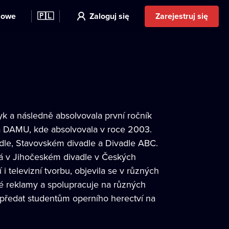
kowe
🇵🇱
Zaloguj się
Zarejestruj się
yk a následně absolvovala první ročník
a DAMU, kde absolvovala v roce 2003.
dle, Stavovském divadle a Divadle ABC.
má v Jihočeském divadle v Českých
i televizní tvorbu, objevila se v různých
vé reklamy a spolupracuje na různých
předat studentům operního herectví na