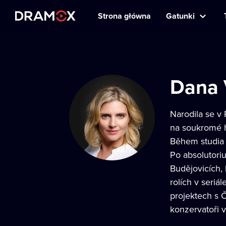
Strona główna
Gatunki
Dana 
Narodila se v 
na soukromé h
Během studia 
Po absolutori
Budějovicích, 
rolích v seri
projektech s 
konzervatoři 