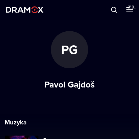
O Dramoxie
🇵🇱
Karty podarunkowe
PG
Zarejestruj się
Pavol Gajdoš
Muzyka