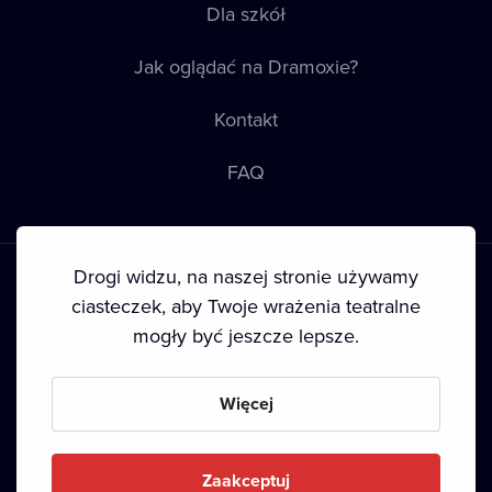
Dla szkół
Jak oglądać na Dramoxie?
Kontakt
FAQ
Drogi widzu, na naszej stronie używamy
ciasteczek, aby Twoje wrażenia teatralne
mogły być jeszcze lepsze.
Warunki korzystania
•
Polityka prywatności
•
Ciasteczka
•
Prawa autorskie
Więcej
Since September 2024, Dramox s.r.o. is owned by the
Livesport Foundation.
Zaakceptuj