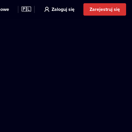
kowe
🇵🇱
Zaloguj się
Zarejestruj się