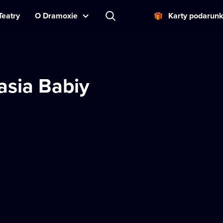
Teatry
O Dramoxie
Karty podarun
asia Babiy