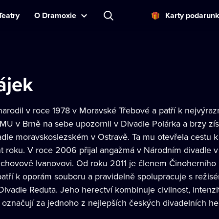
Teatry
O Dramoxie
Karty podarun
ájek
narodil v roce 1978 v Moravské Třebové a patří k nejvýr
MU v Brně na sebe upozornil v Divadle Polárka a brzy získa
dle moravskoslezském v Ostravě. Ta mu otevřela cestu k
nt roku. V roce 2006 přijal angažmá v Národním divadle v
Čechovově Ivanovovi. Od roku 2011 je členem Činoherního 
 patří k oporám souboru a pravidelně spolupracuje s reži
ivadle Reduta. Jeho herectví kombinuje civilnost, intenzi
ici označují za jednoho z nejlepších českých divadelních h