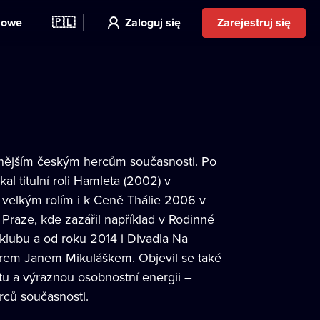
kowe
🇵🇱
Zaloguj się
Zarejestruj się
aznějším českým hercům současnosti. Po
l titulní roli Hamleta (2002) v
 velkým rolím i k Ceně Thálie 2006 v
 Praze, kde zazářil například v Rodinné
klubu a od roku 2014 i Divadla Na
sérem Janem Mikuláškem. Objevil se také
tu a výraznou osobnostní energii –
erců současnosti.