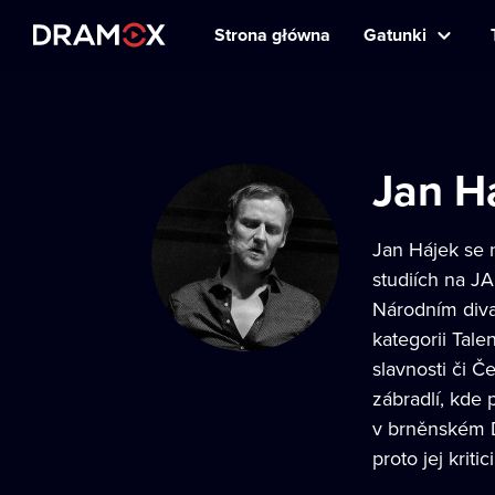
Strona główna
Gatunki
Jan H
Jan Hájek se 
studiích na JA
Národním diva
kategorii Tale
slavnosti či 
zábradlí, kde
v brněnském D
proto jej krit