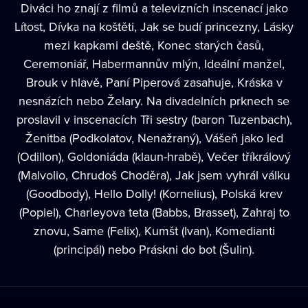
Diváci ho znají z filmů a televizních inscenací jako
Lítost, Dívka na koštěti, Jak se budí princezny, Lásky
mezi kapkami deště, Konec starých časů,
Ceremoniář, Habermannův mlýn, Ideální manžel,
Brouk v hlavě, Paní Piperová zasahuje, Kráska v
nesnázích nebo Želary. Na divadelních prknech se
proslavil v inscenacích Tři sestry (baron Tuzenbach),
Ženitba (Podkolatov, Nenažraný), Vášeň jako led
(Odillon), Goldoniáda (klaun-hrabě), Večer tříkrálový
(Malvolio, Chrudoš Choděra), Jak jsem vyhrál válku
(Goodbody), Hello Dolly! (Kornelius), Polská krev
(Popiel), Charleyova teta (Babbs, Brasset), Zahraj to
znovu, Same (Felix), Kumšt (Ivan), Komedianti
(principál) nebo Práskni do bot (Šulin).