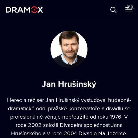
O Dramoxie
🇵🇱
Karty podarunkowe
Zarejestruj się
Jan Hrušínský
Herec a režisér Jan Hrušínský vystudoval hudebně-
dramatické odd. pražské konzervatoře a divadlu se
profesionálně věnuje nepřetržitě od roku 1976. V
roce 2002 založil Divadelní společnost Jana
Hrušínského a v roce 2004 Divadlo Na Jezerce.