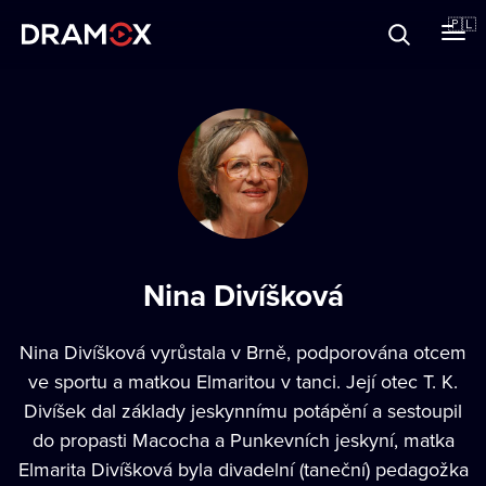
O Dramoxie
🇵🇱
Karty podarunkowe
Zarejestruj się
Nina Divíšková
Nina Divíšková vyrůstala v Brně, podporována otcem
ve sportu a matkou Elmaritou v tanci. Její otec T. K.
Divíšek dal základy jeskynnímu potápění a sestoupil
do propasti Macocha a Punkevních jeskyní, matka
Elmarita Divíšková byla divadelní (taneční) pedagožka