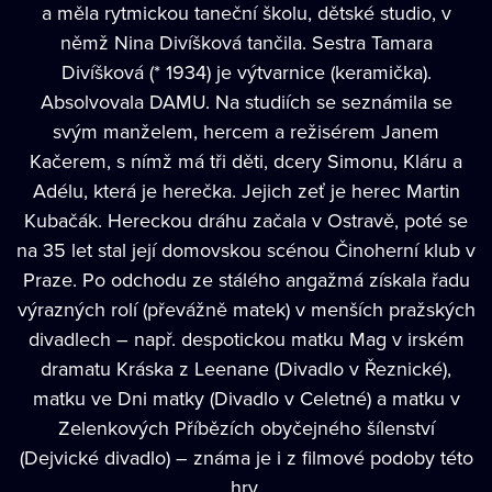
a měla rytmickou taneční školu, dětské studio, v
němž Nina Divíšková tančila. Sestra Tamara
Divíšková (* 1934) je výtvarnice (keramička).
Absolvovala DAMU. Na studiích se seznámila se
svým manželem, hercem a režisérem Janem
Kačerem, s nímž má tři děti, dcery Simonu, Kláru a
Adélu, která je herečka. Jejich zeť je herec Martin
Kubačák. Hereckou dráhu začala v Ostravě, poté se
na 35 let stal její domovskou scénou Činoherní klub v
Praze. Po odchodu ze stálého angažmá získala řadu
výrazných rolí (převážně matek) v menších pražských
divadlech – např. despotickou matku Mag v irském
dramatu Kráska z Leenane (Divadlo v Řeznické),
matku ve Dni matky (Divadlo v Celetné) a matku v
Zelenkových Příbězích obyčejného šílenství
(Dejvické divadlo) – známa je i z filmové podoby této
hry.