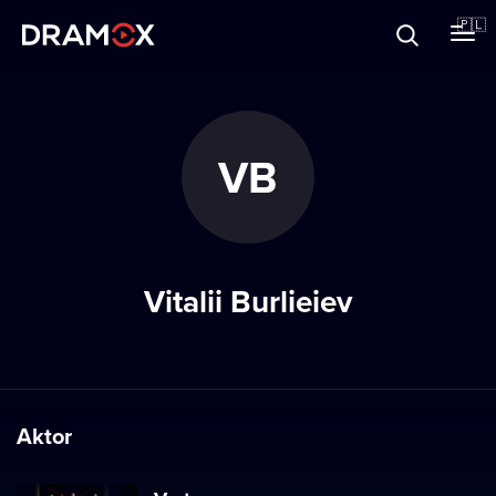
O Dramoxie
🇵🇱
Karty podarunkowe
VB
Zarejestruj się
Vitalii Burlieiev
Aktor