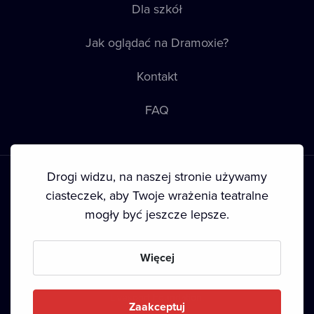
Dla szkół
Jak oglądać na Dramoxie?
Kontakt
FAQ
Drogi widzu, na naszej stronie używamy
ciasteczek, aby Twoje wrażenia teatralne
mogły być jeszcze lepsze.
Warunki korzystania
•
Polityka prywatności
•
Ciasteczka
•
Prawa autorskie
Więcej
Since September 2024, Dramox s.r.o. is owned by the
Livesport Foundation.
Zaakceptuj