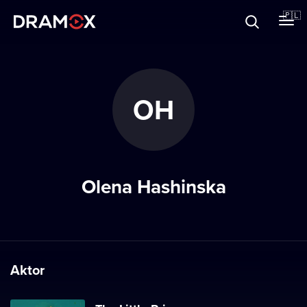
O Dramoxie
🇵🇱
Karty podarunkowe
OH
Zarejestruj się
Olena Hashinska
Aktor