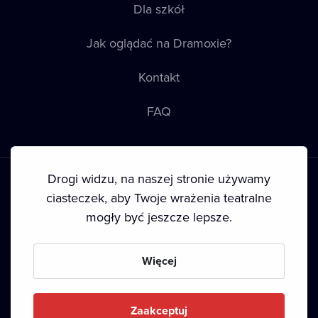
Dla szkół
Jak oglądać na Dramoxie?
Kontakt
FAQ
Drogi widzu, na naszej stronie używamy
ciasteczek, aby Twoje wrażenia teatralne
mogły być jeszcze lepsze.
Warunki korzystania
•
Polityka prywatności
•
Ciasteczka
•
Prawa autorskie
Więcej
Since September 2024, Dramox s.r.o. is owned by the
Livesport Foundation.
Zaakceptuj