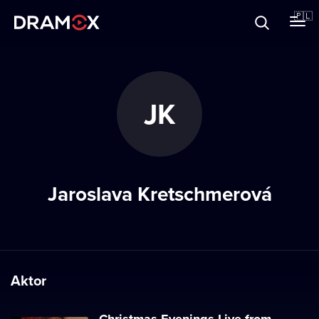
O Dramoxie
🇵🇱
Karty podarunkowe
JK
Zarejestruj się
Jaroslava Kretschmerová
Aktor