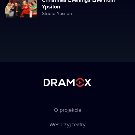
Christmas Evenings Live from
Ypsilon
Studio Ypsilon
O projekcie
Wesprzyj teatry