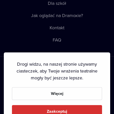
Dla szkół
Jak oglądać na Dramoxie?
Kontakt
FAQ
Drogi widzu, na naszej stronie używamy
ciasteczek, aby Twoje wrażenia teatralne
mogły być jeszcze lepsze.
Warunki korzystania
•
Polityka prywatności
•
Ciasteczka
•
Prawa autorskie
Więcej
Since September 2024, Dramox s.r.o. is owned by the
Livesport Foundation.
Zaakceptuj