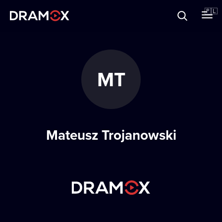
O Dramoxie
🇵🇱
Karty podarunkowe
MT
Zarejestruj się
Mateusz Trojanowski