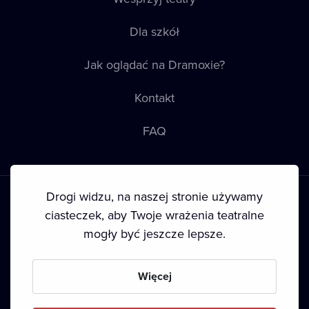
Dla szkół
Jak oglądać na Dramoxie?
Kontakt
FAQ
Drogi widzu, na naszej stronie używamy
ciasteczek, aby Twoje wrażenia teatralne
mogły być jeszcze lepsze.
Warunki korzystania
•
Polityka prywatności
•
Ciasteczka
•
Prawa autorskie
Więcej
Since September 2024, Dramox s.r.o. is owned by the