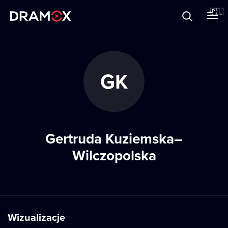
O Dramoxie
🇵🇱
Karty podarunkowe
GK
Zarejestruj się
Gertruda Kuziemska–
Wilczopolska
Wizualizacje