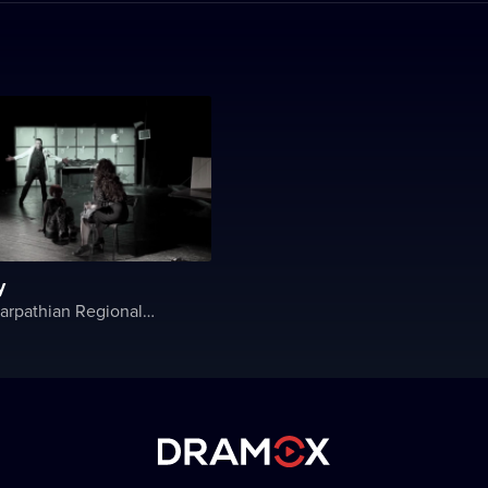
y
The Transcarpathian Regional Hungarian Drama Theater