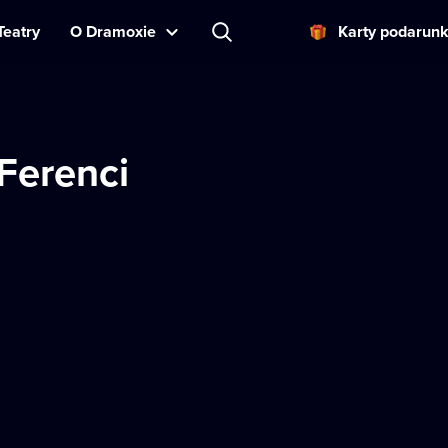
Teatry
O Dramoxie
Karty podarun
 Ferenci