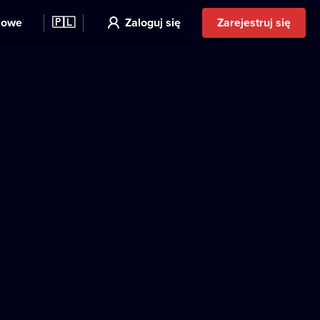
kowe
🇵🇱
Zaloguj się
Zarejestruj się