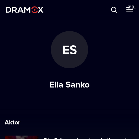
O Dramoxie
🇵🇱
Karty podarunkowe
ES
Zarejestruj się
Ella Sanko
Aktor