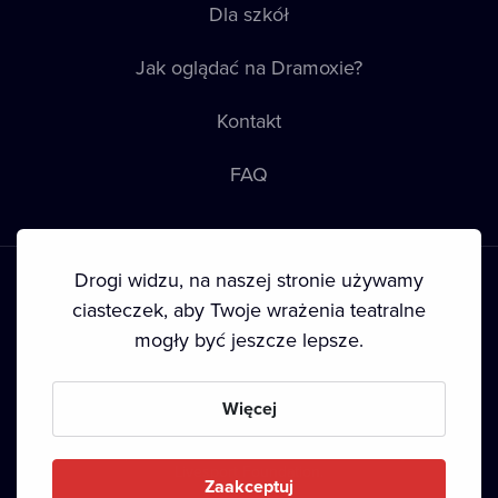
Dla szkół
Jak oglądać na Dramoxie?
Kontakt
FAQ
Drogi widzu, na naszej stronie używamy
ciasteczek, aby Twoje wrażenia teatralne
mogły być jeszcze lepsze.
Warunki korzystania
•
Polityka prywatności
•
Ciasteczka
•
Prawa autorskie
Więcej
Since September 2024, Dramox s.r.o. is owned by the
Livesport Foundation.
Zaakceptuj